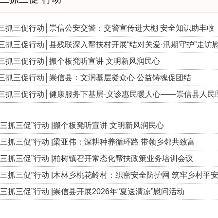
三抓三促行动│崇信公安交警：交警宣传进大棚 安全知识助丰收
三抓三促行动│县残联深入帮扶村开展“结对关爱·汛期守护”走访
三抓三促行动│搬个板凳听宣讲 文明新风润民心
三抓三促行动│崇信县：文润基层凝众心 公益铸魂促团结
三抓三促行动│健康服务下基层·义诊惠民暖人心——崇信县人民
“三抓三促”行动 |搬个板凳听宣讲 文明新风润民心
“三抓三促”行动 |梁亚伟：深耕种养循环路 带领乡邻共致富
“三抓三促”行动 |柏树镇召开常态化帮扶政策业务培训会议
“三抓三促”行动 |木林乡桃花岭村：织密安全防护网 筑牢乡村平
“三抓三促”行动 |崇信县开展2026年“夏送清凉”慰问活动