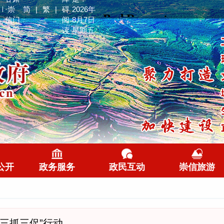
·崇
简
|
繁
|
碍
2026年
信门
阅
8月7日
户网
读
星期五
站！
公开
政务服务
政民互动
崇信旅游
“三抓三促”行动