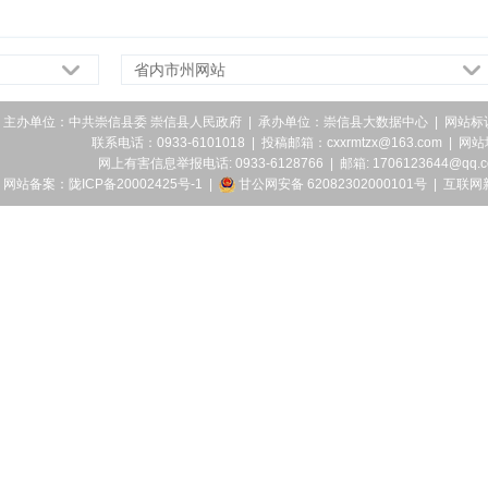
省内市州网站
主办单位：中共崇信县委 崇信县人民政府 | 承办单位：崇信县大数据中心 | 网站标识码
联系电话：0933-6101018 | 投稿邮箱：cxxrmtzx@163.com | 网
网上有害信息举报电话: 0933-6128766 | 邮箱: 1706123644@qq.
网站备案：陇ICP备20002425号-1
|
甘公网安备 62082302000101号
|
互联网