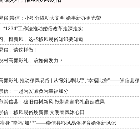
易俗|崇信：小积分撬动大文明 婚事新办更光荣
：“1234”工作法推动婚俗改革走深走实
习、树新风，这些移风易俗知识要知道
易俗，请这样做！
农村高额彩礼，该如何发力？
高额彩礼 推动移风易俗 | 从“彩礼攀比”到“幸福比拼”——崇信县移
崇信：一起为爱减负为幸福加分
市崇信县：破旧俗树新风 抵制高额彩礼蔚然成风
崇信：移风易俗焕新颜 文明春风沐心田
“瘦身 ”幸福“加码”——崇信县移风易俗培育婚俗新风记