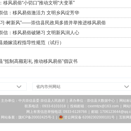
：移风易俗“小切口”推动文明“大变革”
崇信：移风易俗激活力 文明乡风绽芳华
旧习·树新风”——崇信县民政局多措并举推进移风易俗
崇信：移风易俗破陋习 文明新风润人心
县婚嫁流程指导性规范（试行）
县“抵制高额彩礼 推动移风易俗”倡议书
省内市州网站
主办单位：中共崇信县委 崇信县人民政府 | 承办单位：崇信县大数据中心 | 网站标识码
联系电话：0933-6101018 | 投稿邮箱：cxxrmtzx@163.com | 网
网上有害信息举报电话: 0933-6128766 | 邮箱: 1706123644@qq.
网站备案：陇ICP备20002425号-1
|
甘公网安备 62082302000101号
|
互联网