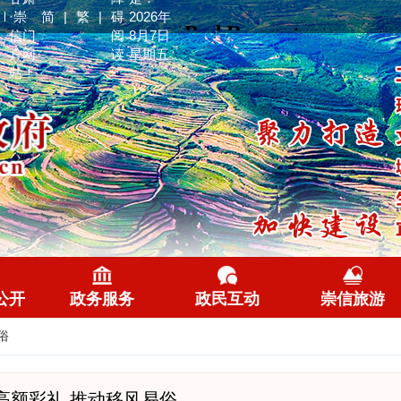
·崇
简
|
繁
|
碍
2026年
信门
阅
8月7日
户网
读
星期五
站！
公开
政务服务
政民互动
崇信旅游
俗
高额彩礼 推动移风易俗