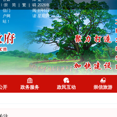
·崇
简
|
繁
|
碍
2026年
信门
阅
8月6日
户网
读
星期四
站！
公开
政务服务
政民互动
崇信旅游
关注