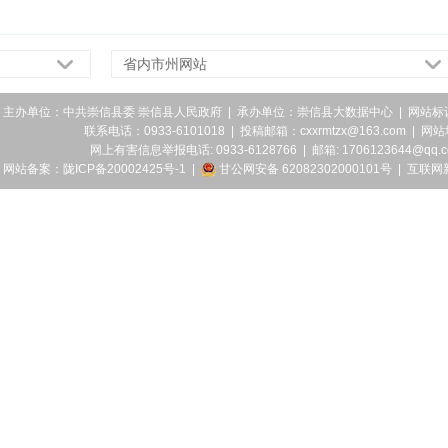
省内市州网站
主办单位：中共崇信县委 崇信县人民政府 | 承办单位：崇信县大数据中心 | 网站标识码
联系电话：0933-6101018 | 投稿邮箱：cxxrmtzx@163.com | 网
网上有害信息举报电话: 0933-6128766 | 邮箱: 1706123644@qq.
网站备案：陇ICP备20002425号-1
|
甘公网安备 62082302000101号
|
互联网